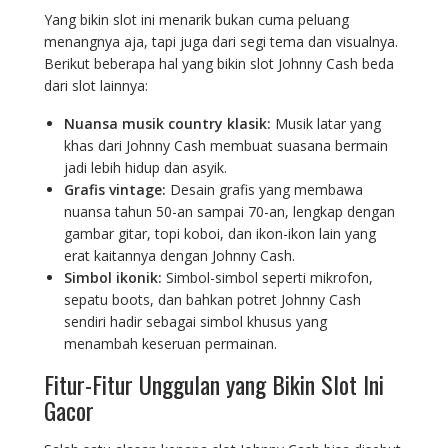
Yang bikin slot ini menarik bukan cuma peluang
menangnya aja, tapi juga dari segi tema dan visualnya.
Berikut beberapa hal yang bikin slot Johnny Cash beda
dari slot lainnya:
Nuansa musik country klasik:
Musik latar yang
khas dari Johnny Cash membuat suasana bermain
jadi lebih hidup dan asyik.
Grafis vintage:
Desain grafis yang membawa
nuansa tahun 50-an sampai 70-an, lengkap dengan
gambar gitar, topi koboi, dan ikon-ikon lain yang
erat kaitannya dengan Johnny Cash.
Simbol ikonik:
Simbol-simbol seperti mikrofon,
sepatu boots, dan bahkan potret Johnny Cash
sendiri hadir sebagai simbol khusus yang
menambah keseruan permainan.
Fitur-Fitur Unggulan yang Bikin Slot Ini
Gacor