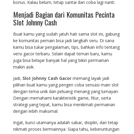
bonus. Kalau belum, tetap santai dan coba lagi nanti.
Menjadi Bagian dari Komunitas Pecinta
Slot Johnny Cash
Buat kamu yang sudah jatuh hati sama slot ini, gabung
ke komunitas pemain bisa jadi langkah seru. Di sana
kamu bisa tukar pengalaman, tips, bahkan info tentang
versi gacor terbaru. Selain dapat teman baru, kamu
juga bisa belajar banyak hal yang bikin permainan
makin asik.
Jadi,
Slot Johnny Cash Gacor
memang layak jadi
pilihan buat kamu yang pengen coba sensasi main slot
dengan tema unik dan peluang menang yang lumayan.
Dengan memahami karakteristik game, fitur, serta
strategi yang tepat, kamu bisa menikmati permainan
dengan lebih maksimal.
Ingat, kunci utamanya adalah sabar, disiplin, dan tetap
nikmati proses bermainnya. Siapa tahu, keberuntungan