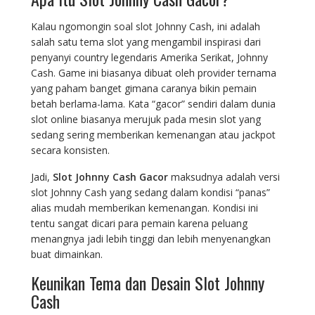
Kalau ngomongin soal slot Johnny Cash, ini adalah
salah satu tema slot yang mengambil inspirasi dari
penyanyi country legendaris Amerika Serikat, Johnny
Cash. Game ini biasanya dibuat oleh provider ternama
yang paham banget gimana caranya bikin pemain
betah berlama-lama. Kata “gacor” sendiri dalam dunia
slot online biasanya merujuk pada mesin slot yang
sedang sering memberikan kemenangan atau jackpot
secara konsisten.
Jadi,
Slot Johnny Cash Gacor
maksudnya adalah versi
slot Johnny Cash yang sedang dalam kondisi “panas”
alias mudah memberikan kemenangan. Kondisi ini
tentu sangat dicari para pemain karena peluang
menangnya jadi lebih tinggi dan lebih menyenangkan
buat dimainkan.
Keunikan Tema dan Desain Slot Johnny
Cash