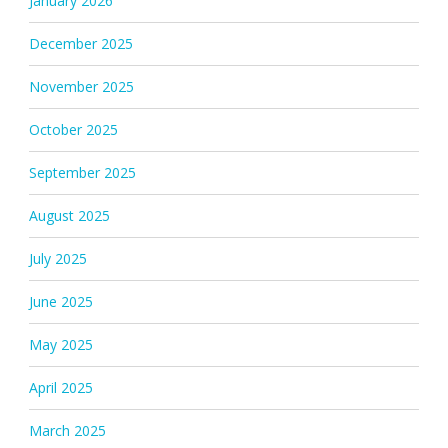
January 2026
December 2025
November 2025
October 2025
September 2025
August 2025
July 2025
June 2025
May 2025
April 2025
March 2025