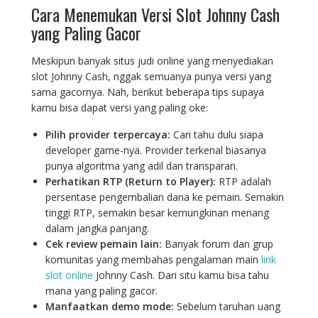
Cara Menemukan Versi Slot Johnny Cash
yang Paling Gacor
Meskipun banyak situs judi online yang menyediakan
slot Johnny Cash, nggak semuanya punya versi yang
sama gacornya. Nah, berikut beberapa tips supaya
kamu bisa dapat versi yang paling oke:
Pilih provider terpercaya:
Cari tahu dulu siapa
developer game-nya. Provider terkenal biasanya
punya algoritma yang adil dan transparan.
Perhatikan RTP (Return to Player):
RTP adalah
persentase pengembalian dana ke pemain. Semakin
tinggi RTP, semakin besar kemungkinan menang
dalam jangka panjang.
Cek review pemain lain:
Banyak forum dan grup
komunitas yang membahas pengalaman main
link
slot online
Johnny Cash. Dari situ kamu bisa tahu
mana yang paling gacor.
Manfaatkan demo mode:
Sebelum taruhan uang