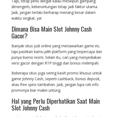
Tapi, tetap perlu diingat kalau meskipun gampang
dimengerti, keberuntungan tetap jadi faktor utama.
Jadi, jangan terlalu berharap menang besar dalam
waktu singkat, ya!
Dimana Bisa Main Slot Johnny Cash
Gacor?
Banyak situs judi online yang menawarkan game ini,
tapi pastikan kamu pilih platform yang terpercaya dan
punya lisensi resmi. Selain itu, cari yang menyediakan
versi gacor dengan RTP tinggi dan bonus melimpah.
Beberapa situs juga sering kasih promo khusus untuk
game Johnny Cash, seperti cashback, bonus deposit,
atau free spins tambahan. Jadi, jangan lupa cek info
promonya biar makin untung.
Hal yang Perlu Diperhatikan Saat Main
Slot Johnny Cash