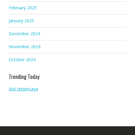
February 2025
January 2025
December 2024
November 2024
October 2024
Trending Today
slot terpercaya