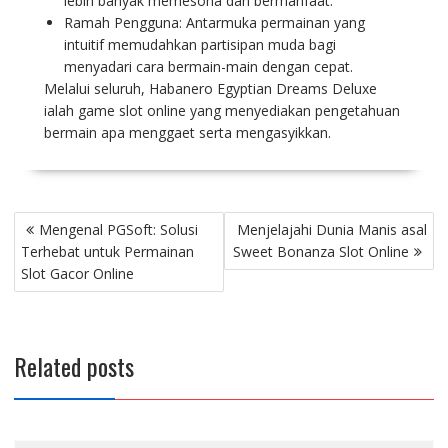
lebih banyak memesona dan bermanfaat.
Ramah Pengguna: Antarmuka permainan yang
intuitif memudahkan partisipan muda bagi
menyadari cara bermain-main dengan cepat.
Melalui seluruh, Habanero Egyptian Dreams Deluxe
ialah game slot online yang menyediakan pengetahuan
bermain apa menggaet serta mengasyikkan.
Post
Mengenal PGSoft: Solusi
Menjelajahi Dunia Manis asal
navigation
Terhebat untuk Permainan
Sweet Bonanza Slot Online
Slot Gacor Online
Related posts