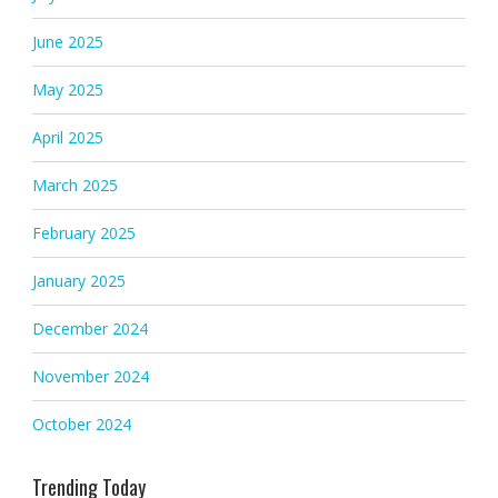
June 2025
May 2025
April 2025
March 2025
February 2025
January 2025
December 2024
November 2024
October 2024
Trending Today