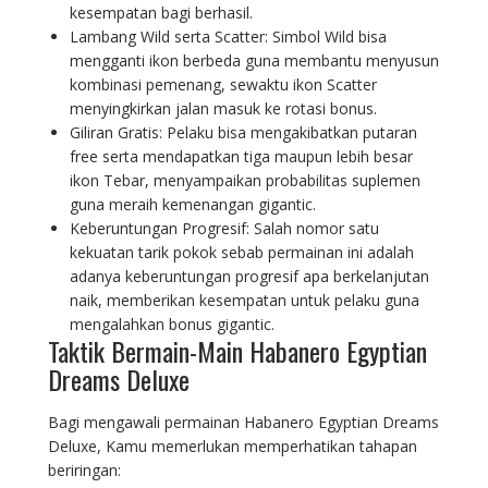
kesempatan bagi berhasil.
Lambang Wild serta Scatter: Simbol Wild bisa
mengganti ikon berbeda guna membantu menyusun
kombinasi pemenang, sewaktu ikon Scatter
menyingkirkan jalan masuk ke rotasi bonus.
Giliran Gratis: Pelaku bisa mengakibatkan putaran
free serta mendapatkan tiga maupun lebih besar
ikon Tebar, menyampaikan probabilitas suplemen
guna meraih kemenangan gigantic.
Keberuntungan Progresif: Salah nomor satu
kekuatan tarik pokok sebab permainan ini adalah
adanya keberuntungan progresif apa berkelanjutan
naik, memberikan kesempatan untuk pelaku guna
mengalahkan bonus gigantic.
Taktik Bermain-Main Habanero Egyptian
Dreams Deluxe
Bagi mengawali permainan Habanero Egyptian Dreams
Deluxe, Kamu memerlukan memperhatikan tahapan
beriringan: