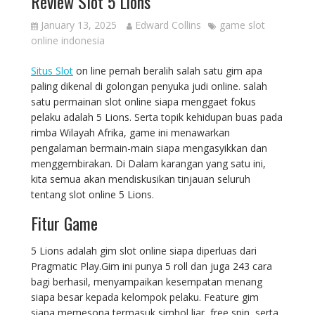
Review Slot 5 Lions
January 13, 2025
Edward Collins
game slot
online indonesia
Situs Slot
on line pernah beralih salah satu gim apa
paling dikenal di golongan penyuka judi online. salah
satu permainan slot online siapa menggaet fokus
pelaku adalah 5 Lions. Serta topik kehidupan buas pada
rimba Wilayah Afrika, game ini menawarkan
pengalaman bermain-main siapa mengasyikkan dan
menggembirakan. Di Dalam karangan yang satu ini,
kita semua akan mendiskusikan tinjauan seluruh
tentang slot online 5 Lions.
Fitur Game
5 Lions adalah gim slot online siapa diperluas dari
Pragmatic Play.Gim ini punya 5 roll dan juga 243 cara
bagi berhasil, menyampaikan kesempatan menang
siapa besar kepada kelompok pelaku. Feature gim
siapa memesona termasuk simbol liar, free spin, serta