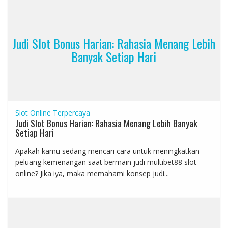
Judi Slot Bonus Harian: Rahasia Menang Lebih
Banyak Setiap Hari
Slot Online Terpercaya
Judi Slot Bonus Harian: Rahasia Menang Lebih Banyak
Setiap Hari
Apakah kamu sedang mencari cara untuk meningkatkan
peluang kemenangan saat bermain judi multibet88 slot
online? Jika iya, maka memahami konsep judi...