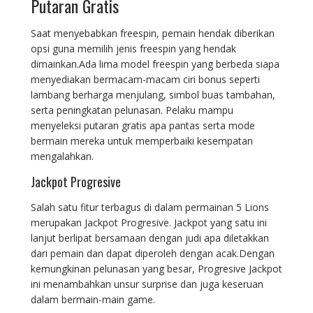
Putaran Gratis
Saat menyebabkan freespin, pemain hendak diberikan
opsi guna memilih jenis freespin yang hendak
dimainkan.Ada lima model freespin yang berbeda siapa
menyediakan bermacam-macam ciri bonus seperti
lambang berharga menjulang, simbol buas tambahan,
serta peningkatan pelunasan. Pelaku mampu
menyeleksi putaran gratis apa pantas serta mode
bermain mereka untuk memperbaiki kesempatan
mengalahkan.
Jackpot Progresive
Salah satu fitur terbagus di dalam permainan 5 Lions
merupakan Jackpot Progresive. Jackpot yang satu ini
lanjut berlipat bersamaan dengan judi apa diletakkan
dari pemain dan dapat diperoleh dengan acak.Dengan
kemungkinan pelunasan yang besar, Progresive Jackpot
ini menambahkan unsur surprise dan juga keseruan
dalam bermain-main game.