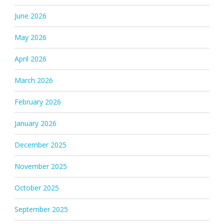
June 2026
May 2026
April 2026
March 2026
February 2026
January 2026
December 2025
November 2025
October 2025
September 2025