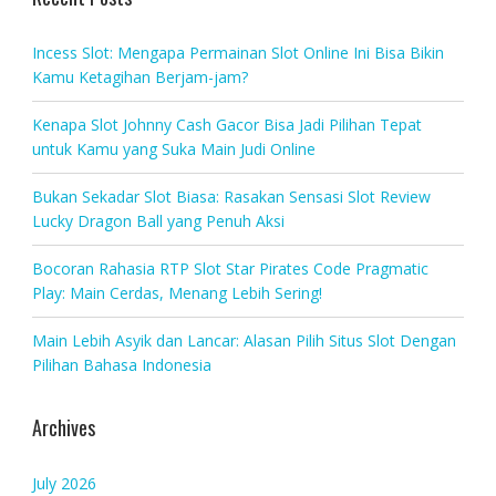
Incess Slot: Mengapa Permainan Slot Online Ini Bisa Bikin
Kamu Ketagihan Berjam-jam?
Kenapa Slot Johnny Cash Gacor Bisa Jadi Pilihan Tepat
untuk Kamu yang Suka Main Judi Online
Bukan Sekadar Slot Biasa: Rasakan Sensasi Slot Review
Lucky Dragon Ball yang Penuh Aksi
Bocoran Rahasia RTP Slot Star Pirates Code Pragmatic
Play: Main Cerdas, Menang Lebih Sering!
Main Lebih Asyik dan Lancar: Alasan Pilih Situs Slot Dengan
Pilihan Bahasa Indonesia
Archives
July 2026