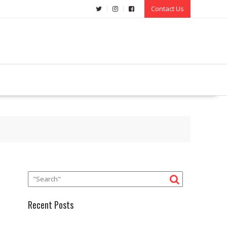
Contact Us
Recent Posts