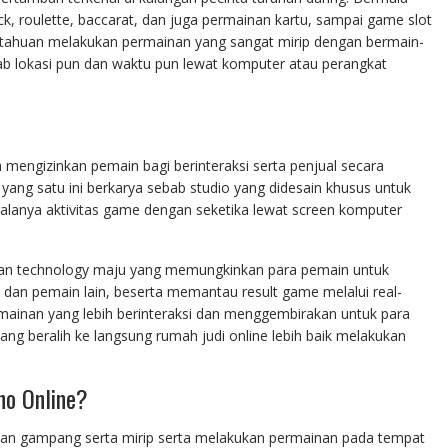
k, roulette, baccarat, dan juga permainan kartu, sampai game slot
etahuan melakukan permainan yang sangat mirip dengan bermain-
b lokasi pun dan waktu pun lewat komputer atau perangkat
 mengizinkan pemain bagi berinteraksi serta penjual secara
yang satu ini berkarya sebab studio yang didesain khusus untuk
alanya aktivitas game dengan seketika lewat screen komputer
kan technology maju yang memungkinkan para pemain untuk
dan pemain lain, beserta memantau result game melalui real-
ainan yang lebih berinteraksi dan menggembirakan untuk para
ang beralih ke langsung rumah judi online lebih baik melakukan
no Online?
yan gampang serta mirip serta melakukan permainan pada tempat