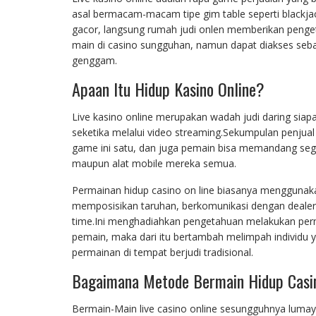
asal bermacam-macam tipe gim table seperti blackjac
gacor, langsung rumah judi onlen memberikan peng
main di casino sungguhan, namun dapat diakses seba
genggam.
Apaan Itu Hidup Kasino Online?
Live kasino online merupakan wadah judi daring siapa
seketika melalui video streaming.Sekumpulan penjual 
game ini satu, dan juga pemain bisa memandang seg
maupun alat mobile mereka semua.
Permainan hidup casino on line biasanya mengguna
memposisikan taruhan, berkomunikasi dengan dealer 
time.Ini menghadiahkan pengetahuan melakukan perm
pemain, maka dari itu bertambah melimpah individu y
permainan di tempat berjudi tradisional.
Bagaimana Metode Bermain Hidup Casi
Bermain-Main live casino online sesungguhnya luma