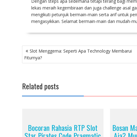
Dengan steps apa sederhana tetapi terang bagi mem
lekas meraih kegembiraan dan juga challenge asal ga
mengikuti petunjuk bermain-main serta arif untuk p
mengasyikkan. Selamat bermain-main dan mudah-mu
Post
Slot Menggema: Seperti Apa Technology Membarui
navigation
Fiturnya?
Related posts
Bocoran Rahasia RTP Slot
Bosan Mai
Star Pirates Code Pragmatic
Aja? Mun