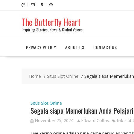
Skip
to
content
The Butterfly Heart
Inspiring Stories, News & Global Voices
PRIVACY POLICY
ABOUT US
CONTACT US
Home
Situs Slot Online
Segala siapa Memerlukan
Situs Slot Online
Segala siapa Memerlukan Anda Pelajari
November 25, 2024
Edward Collins
link slot
Live kasino online adalah rupa game perjudian yang 