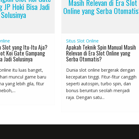
Masih Relevan di Era Slot
 JP Hoki Bisa Jadi
Online yang Serba Otomati
Solusinya
Online
Situs Slot Online
 Slot yang Itu-Itu Aja?
Apakah Teknik Spin Manual Masih
lot Koi Gate Gampang
Relevan di Era Slot Online yang
a Jadi Solusinya
Serba Otomatis?
online itu luas banget,
Dunia slot online bergerak dengan
p hari muncul game baru
kecepatan tinggi. Fitur-fitur canggih
 yang lebih gila, fitur
seperti autospin, turbo spin, dan
heboh,...
bonus beruntun seolah menjadi
raja. Dengan satu...