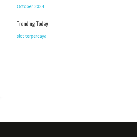
October 2024
Trending Today
slot terpercaya