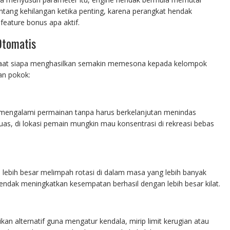
tang kehilangan ketika penting, karena perangkat hendak
eature bonus apa aktif.
Otomatis
faat siapa menghasilkan semakin memesona kepada kelompok
an pokok:
ga mengalami permainan tanpa harus berkelanjutan menindas
uas, di lokasi pemain mungkin mau konsentrasi di rekreasi bebas
lebih besar melimpah rotasi di dalam masa yang lebih banyak
ndak meningkatkan kesempatan berhasil dengan lebih besar kilat.
an alternatif guna mengatur kendala, mirip limit kerugian atau