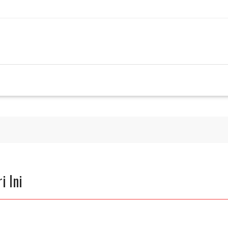
i Ini