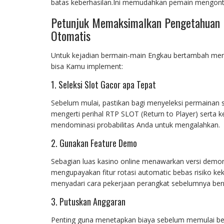
batas keberhasilan.Ini memudahkan pemain mengontr
Petunjuk Memaksimalkan Pengetahuan B
Otomatis
Untuk kejadian bermain-main Engkau bertambah meng
bisa Kamu implement:
1. Seleksi Slot Gacor apa Tepat
Sebelum mulai, pastikan bagi menyeleksi permainan s
mengerti perihal RTP SLOT (Return to Player) serta k
mendominasi probabilitas Anda untuk mengalahkan.
2. Gunakan Feature Demo
Sebagian luas kasino online menawarkan versi demon
mengupayakan fitur rotasi automatic bebas risiko k
menyadari cara pekerjaan perangkat sebelumnya ber
3. Putuskan Anggaran
Penting guna menetapkan biaya sebelum memulai be