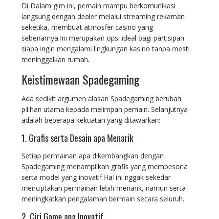
Di Dalam gim ini, pemain mampu berkomunikasi
langsung dengan dealer melalui streaming rekaman
seketika, membuat atmosfer casino yang
sebenarnya.Ini merupakan opsi ideal bagi partisipan
siapa ingin mengalami lingkungan kasino tanpa mesti
meninggalkan rumah.
Keistimewaan Spadegaming
Ada sedikit argumen alasan Spadegaming berubah
pilihan utama kepada melimpah pemain. Selanjutnya
adalah beberapa kekuatan yang ditawarkan:
1. Grafis serta Desain apa Menarik
Setiap permainan apa dikembangkan dengan
Spadegaming menampilkan grafis yang mempesona
serta model yang inovatif.Hal ini nggak sekedar
menciptakan permainan lebih menarik, namun serta
meningkatkan pengalaman bermain secara seluruh.
2. Ciri Game apa Inovatif