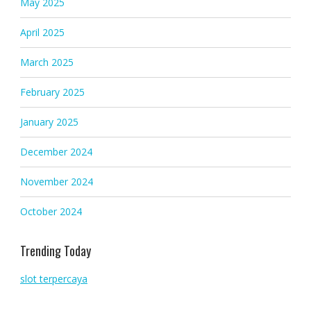
May 2025
April 2025
March 2025
February 2025
January 2025
December 2024
November 2024
October 2024
Trending Today
slot terpercaya