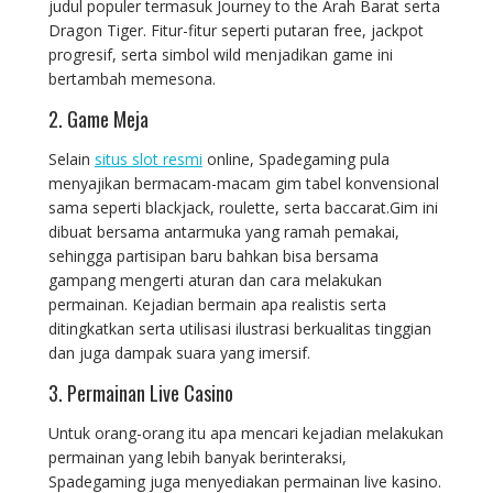
judul populer termasuk Journey to the Arah Barat serta
Dragon Tiger. Fitur-fitur seperti putaran free, jackpot
progresif, serta simbol wild menjadikan game ini
bertambah memesona.
2. Game Meja
Selain
situs slot resmi
online, Spadegaming pula
menyajikan bermacam-macam gim tabel konvensional
sama seperti blackjack, roulette, serta baccarat.Gim ini
dibuat bersama antarmuka yang ramah pemakai,
sehingga partisipan baru bahkan bisa bersama
gampang mengerti aturan dan cara melakukan
permainan. Kejadian bermain apa realistis serta
ditingkatkan serta utilisasi ilustrasi berkualitas tinggian
dan juga dampak suara yang imersif.
3. Permainan Live Casino
Untuk orang-orang itu apa mencari kejadian melakukan
permainan yang lebih banyak berinteraksi,
Spadegaming juga menyediakan permainan live kasino.