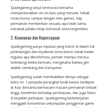
Spadegaming lanjut berinovasi bersama
memperkenalkan ciri-ciri baru yang menarik. Sebab
rotasi bonus sampai dengan mini-games, tiap
permainan memberikan sesuatu apa tidak sama,
merawat pelaku tetap termasuk serta tergembira.
3. Keamanan dan Kepercayaan
Spadegaming punya reputasi yang kokoh di dalam hal
perlindungan dan keyakinan.Serta lisensi sebab badan
regulasi apa dikonfirmasi, pemain mampu merasa
terlindungi ketika bermain, mengetahui bahwa gim
adalah seimbang dan transparan.
Spadegaming sudah membuktikan dirinya sebagai
keliru no. 1 penyedia perangkat lunak kasino terdepan
di Asia. Bersama bermacam-macam permainan terbaik
tinggi, komitmen terhadap pembaruan, dan juga fokus
di kejadian partisipan, Spadegaming berkelanjutan
menggaet konsentrasi sekumpulan penggemar game