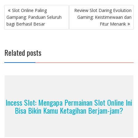
Post
Slot Online Paling
Review Slot Daring Evolution
navigation
Gampang: Panduan Seluruh
Gaming: Keistimewaan dan
bagi Berhasil Besar
Fitur Menarik
Related posts
Incess Slot: Mengapa Permainan Slot Online Ini
Bisa Bikin Kamu Ketagihan Berjam-jam?