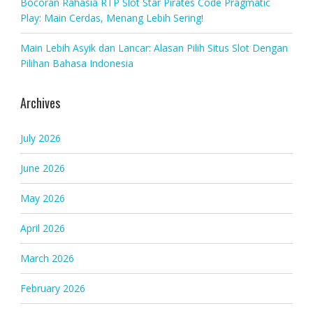
Bocoran Rahasia RTP Slot Star Pirates Code Pragmatic
Play: Main Cerdas, Menang Lebih Sering!
Main Lebih Asyik dan Lancar: Alasan Pilih Situs Slot Dengan
Pilihan Bahasa Indonesia
Archives
July 2026
June 2026
May 2026
April 2026
March 2026
February 2026