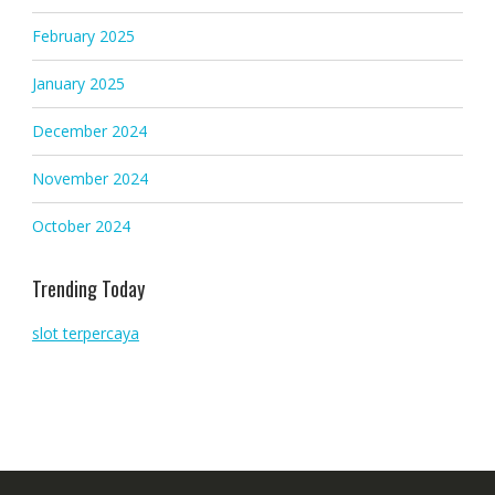
February 2025
January 2025
December 2024
November 2024
October 2024
Trending Today
slot terpercaya