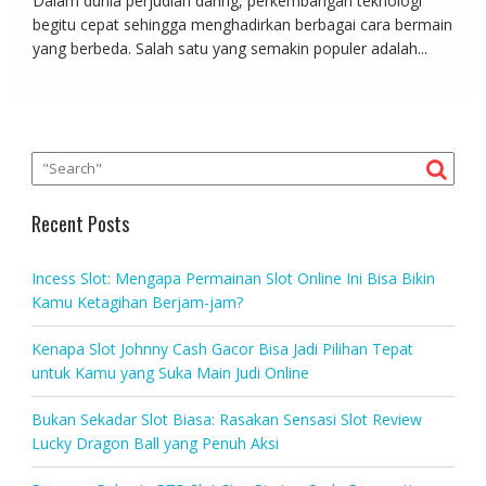
Dalam dunia perjudian daring, perkembangan teknologi
begitu cepat sehingga menghadirkan berbagai cara bermain
yang berbeda. Salah satu yang semakin populer adalah...
Recent Posts
Incess Slot: Mengapa Permainan Slot Online Ini Bisa Bikin
Kamu Ketagihan Berjam-jam?
Kenapa Slot Johnny Cash Gacor Bisa Jadi Pilihan Tepat
untuk Kamu yang Suka Main Judi Online
Bukan Sekadar Slot Biasa: Rasakan Sensasi Slot Review
Lucky Dragon Ball yang Penuh Aksi