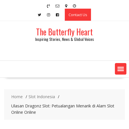
Skip
to
Contact Us
content
The Butterfly Heart
Inspiring Stories, News & Global Voices
Home
Slot Indonesia
Ulasan Dragonz Slot: Petualangan Menarik di Alam Slot
Online Online