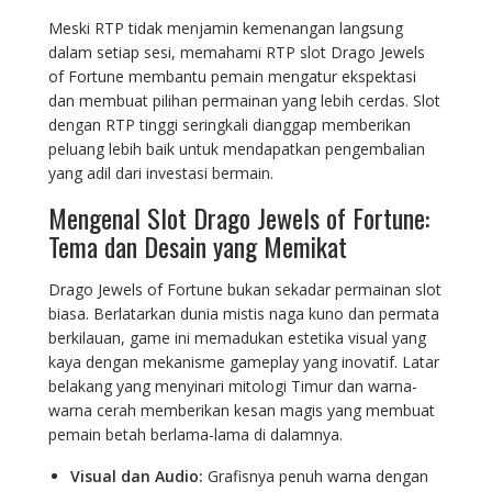
Meski RTP tidak menjamin kemenangan langsung
dalam setiap sesi, memahami RTP slot Drago Jewels
of Fortune membantu pemain mengatur ekspektasi
dan membuat pilihan permainan yang lebih cerdas. Slot
dengan RTP tinggi seringkali dianggap memberikan
peluang lebih baik untuk mendapatkan pengembalian
yang adil dari investasi bermain.
Mengenal Slot Drago Jewels of Fortune:
Tema dan Desain yang Memikat
Drago Jewels of Fortune bukan sekadar permainan slot
biasa. Berlatarkan dunia mistis naga kuno dan permata
berkilauan, game ini memadukan estetika visual yang
kaya dengan mekanisme gameplay yang inovatif. Latar
belakang yang menyinari mitologi Timur dan warna-
warna cerah memberikan kesan magis yang membuat
pemain betah berlama-lama di dalamnya.
Visual dan Audio:
Grafisnya penuh warna dengan