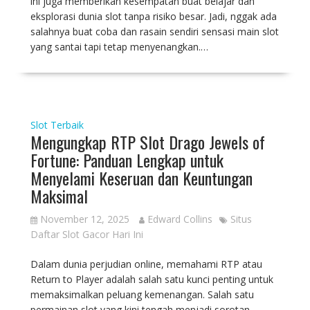
ini juga memberikan kesempatan buat belajar dan
eksplorasi dunia slot tanpa risiko besar. Jadi, nggak ada
salahnya buat coba dan rasain sendiri sensasi main slot
yang santai tapi tetap menyenangkan.…
Slot Terbaik
Mengungkap RTP Slot Drago Jewels of
Fortune: Panduan Lengkap untuk
Menyelami Keseruan dan Keuntungan
Maksimal
November 12, 2025
Edward Collins
Situs
Daftar Slot Gacor Hari Ini
Dalam dunia perjudian online, memahami RTP atau
Return to Player adalah salah satu kunci penting untuk
memaksimalkan peluang kemenangan. Salah satu
permainan slot yang kini tengah menjadi sorotan