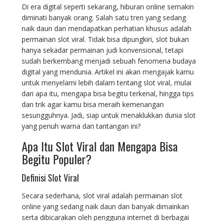
Di era digital seperti sekarang, hiburan online semakin
diminati banyak orang. Salah satu tren yang sedang
naik daun dan mendapatkan perhatian khusus adalah
permainan slot viral. Tidak bisa dipungkiri, slot bukan
hanya sekadar permainan judi konvensional, tetapi
sudah berkembang menjadi sebuah fenomena budaya
digital yang mendunia. Artikel ini akan mengajak kamu
untuk menyelami lebih dalam tentang slot viral, mulai
dari apa itu, mengapa bisa begitu terkenal, hingga tips
dan trik agar kamu bisa meraih kemenangan
sesungguhnya. Jadi, siap untuk menaklukkan dunia slot
yang penuh warna dan tantangan ini?
Apa Itu Slot Viral dan Mengapa Bisa
Begitu Populer?
Definisi Slot Viral
Secara sederhana, slot viral adalah permainan slot
online yang sedang naik daun dan banyak dimainkan
serta dibicarakan oleh pengguna internet di berbagai