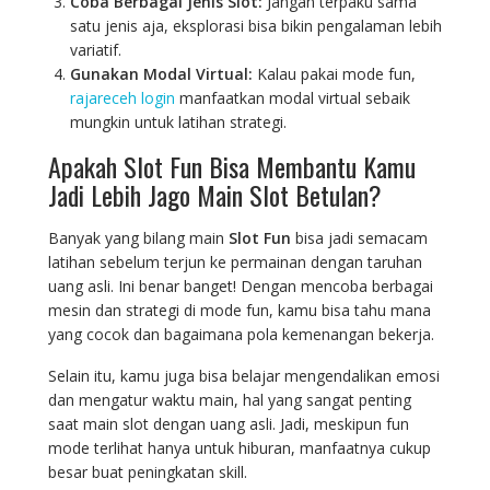
Coba Berbagai Jenis Slot:
Jangan terpaku sama
satu jenis aja, eksplorasi bisa bikin pengalaman lebih
variatif.
Gunakan Modal Virtual:
Kalau pakai mode fun,
rajareceh login
manfaatkan modal virtual sebaik
mungkin untuk latihan strategi.
Apakah Slot Fun Bisa Membantu Kamu
Jadi Lebih Jago Main Slot Betulan?
Banyak yang bilang main
Slot Fun
bisa jadi semacam
latihan sebelum terjun ke permainan dengan taruhan
uang asli. Ini benar banget! Dengan mencoba berbagai
mesin dan strategi di mode fun, kamu bisa tahu mana
yang cocok dan bagaimana pola kemenangan bekerja.
Selain itu, kamu juga bisa belajar mengendalikan emosi
dan mengatur waktu main, hal yang sangat penting
saat main slot dengan uang asli. Jadi, meskipun fun
mode terlihat hanya untuk hiburan, manfaatnya cukup
besar buat peningkatan skill.