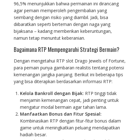
96,5% menunjukkan bahwa permainan ini dirancang
agar pemain memperoleh pengembalian yang
seimbang dengan risiko yang diambil. Jadi, bisa
diibaratkan seperti berteman dengan naga yang
bijaksana – kadang memberikan keberuntungan,
namun tetap menuntut keberanian.
Bagaimana RTP Mempengaruhi Strategi Bermain?
Dengan mengetahui RTP slot Drago Jewels of Fortune,
para pemain punya gambaran realistis tentang potensi
kemenangan jangka panjang. Berikut ini beberapa tips
yang bisa diterapkan berdasarkan informasi RTP:
Kelola Bankroll dengan Bijak:
RTP tinggi tidak
menjamin kemenangan cepat, jadi penting untuk
mengatur modal bermain agar tahan lama.
Manfaatkan Bonus dan Fitur Spesial:
Kombinasikan RTP dengan fitur-fitur bonus dalam
game untuk meningkatkan peluang mendapatkan
hadiah besar.