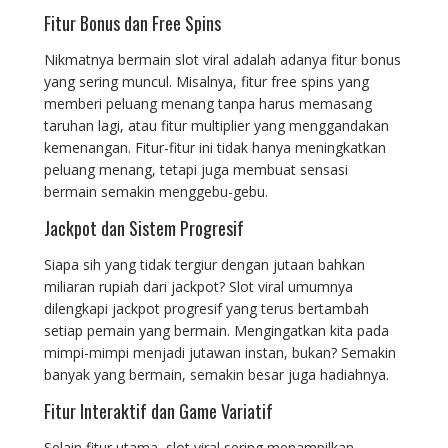
Fitur Bonus dan Free Spins
Nikmatnya bermain slot viral adalah adanya fitur bonus
yang sering muncul. Misalnya, fitur free spins yang
memberi peluang menang tanpa harus memasang
taruhan lagi, atau fitur multiplier yang menggandakan
kemenangan. Fitur-fitur ini tidak hanya meningkatkan
peluang menang, tetapi juga membuat sensasi
bermain semakin menggebu-gebu.
Jackpot dan Sistem Progresif
Siapa sih yang tidak tergiur dengan jutaan bahkan
miliaran rupiah dari jackpot? Slot viral umumnya
dilengkapi jackpot progresif yang terus bertambah
setiap pemain yang bermain. Mengingatkan kita pada
mimpi-mimpi menjadi jutawan instan, bukan? Semakin
banyak yang bermain, semakin besar juga hadiahnya.
Fitur Interaktif dan Game Variatif
Selain fitur utama, slot viral sering menampilkan