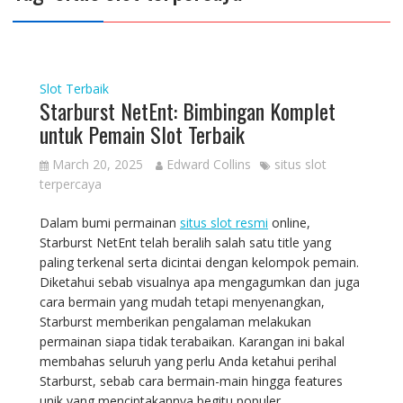
Slot Terbaik
Starburst NetEnt: Bimbingan Komplet
untuk Pemain Slot Terbaik
March 20, 2025
Edward Collins
situs slot
terpercaya
Dalam bumi permainan
situs slot resmi
online,
Starburst NetEnt telah beralih salah satu title yang
paling terkenal serta dicintai dengan kelompok pemain.
Diketahui sebab visualnya apa mengagumkan dan juga
cara bermain yang mudah tetapi menyenangkan,
Starburst memberikan pengalaman melakukan
permainan siapa tidak terabaikan. Karangan ini bakal
membahas seluruh yang perlu Anda ketahui perihal
Starburst, sebab cara bermain-main hingga features
unik yang menciptakannya begitu populer.