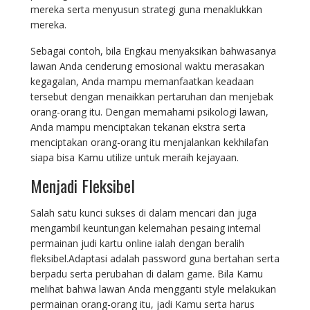
mereka serta menyusun strategi guna menaklukkan
mereka.
Sebagai contoh, bila Engkau menyaksikan bahwasanya
lawan Anda cenderung emosional waktu merasakan
kegagalan, Anda mampu memanfaatkan keadaan
tersebut dengan menaikkan pertaruhan dan menjebak
orang-orang itu. Dengan memahami psikologi lawan,
Anda mampu menciptakan tekanan ekstra serta
menciptakan orang-orang itu menjalankan kekhilafan
siapa bisa Kamu utilize untuk meraih kejayaan.
Menjadi Fleksibel
Salah satu kunci sukses di dalam mencari dan juga
mengambil keuntungan kelemahan pesaing internal
permainan judi kartu online ialah dengan beralih
fleksibel.Adaptasi adalah password guna bertahan serta
berpadu serta perubahan di dalam game. Bila Kamu
melihat bahwa lawan Anda mengganti style melakukan
permainan orang-orang itu, jadi Kamu serta harus