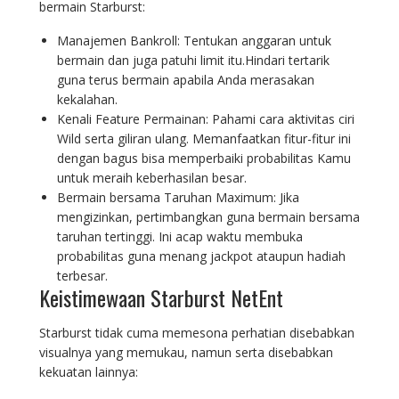
bermain Starburst:
Manajemen Bankroll: Tentukan anggaran untuk
bermain dan juga patuhi limit itu.Hindari tertarik
guna terus bermain apabila Anda merasakan
kekalahan.
Kenali Feature Permainan: Pahami cara aktivitas ciri
Wild serta giliran ulang. Memanfaatkan fitur-fitur ini
dengan bagus bisa memperbaiki probabilitas Kamu
untuk meraih keberhasilan besar.
Bermain bersama Taruhan Maximum: Jika
mengizinkan, pertimbangkan guna bermain bersama
taruhan tertinggi. Ini acap waktu membuka
probabilitas guna menang jackpot ataupun hadiah
terbesar.
Keistimewaan Starburst NetEnt
Starburst tidak cuma memesona perhatian disebabkan
visualnya yang memukau, namun serta disebabkan
kekuatan lainnya: