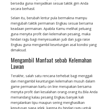
bersedia guna menjadikan sesuai taktik gim Anda
secara berhasil.
Selain itu, berubah lentur pula bermakna mampu
mengubah taktik permainan Engkau sesuai bersama
keadaan permainan. Apabila Kamu melihat peluang
guna menyita profit dari kelemahan pesaing, maka
hindari ragu bagi menyesuaikan judi dan juga raise
Engkau guna mengambil keuntungan asal kondisi yang
dimaksud.
Mengambil Manfaat sebab Kelemahan
Lawan
Terakhir, salah satu rencana terhebat bagi menggali
dan mengambil keuntungan kelemahan musuh dalam
game permainan kartu on line merupakan bersama
menyita profit dari kesalahan orang-orang itu.Bila Anda
memandang kalau pesaing Engkau banyak kali
menjalankan tipu maupun sering menghasilkan
keputusan siapa jelek, karena itu hindari ragu untuk