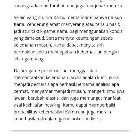
meningkatkan pertaruhan dan juga menjebak mereka.
Selain yang itu, bila Kamu memandang bahwa musuh
Kamu cenderung amat menyerang atau terlalu pasif,
jadi atur taktik game Kamu bagi menggunakan kondisi
yang dimaksud. Serta menyita keuntungan sebab
kelemahan musuh, Kamu dapat menyita alih
permainan serta mendapatkan keberhasilan dengan
lebih gampang.
Dalam game poker on line, menggali dan
memanfaatkan kelemahan lawan adalah kunci guna
menjadi pemain siapa berhasil.Bersama analisis apa
cermat, menyamar menjadi musuh, mengerti ilmu jiwa
lawan, berubah elastis, dan juga memungut manfaat
asal kekhilafan pesaing, Kamu dapat memperbaiki
probabilitas keberhasilan Kamu dan juga meraih
keberhasilan di dalam game poker on line.…