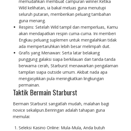
memudahkan membuat campuran winner.Ketika
Wild kelihatan, ia bakal meluas guna menutupi
seluruh putaran, memberikan peluang tambahan
guna menang.
Respins: Setelah Wild tampil dan memperluas, Kamu
akan mendapatkan respin cuma-cuma. Ini memberi
Engkau peluang suplemen untuk mengalahkan tidak
ada mempertaruhkan lebih besar melimpah duit.
Grafis yang Menawan: Serta latar belakang
punggung galaksi siapa berkilauan dan tanda-tanda
berwarna cerah, Starburst menawarkan pengalaman
tampilan siapa outside umum. Akibat nada apa
mengasyikkan pula meningkatkan lingkungan
permainan.
Taktik Bermain Starburst
Bermain Starburst sangatlah mudah, malahan bagi
novice sekalipun.Beriringan adalah tahapan guna
memulai:
Seleksi Kasino Online: Mula-Mula, Anda butuh