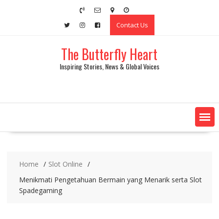
Skip
to
Contact Us
content
The Butterfly Heart
Inspiring Stories, News & Global Voices
Home
Slot Online
Menikmati Pengetahuan Bermain yang Menarik serta Slot
Spadegaming