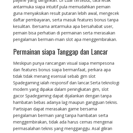
payline yang diinginkan. Di Luar tersebut, tata letak
antarmuka siapa intuitif pula memudahkan pemain
guna menyaksikan result putaran lebih awal, mengecek
daftar pembayaran, serta masuk features bonus tanpa
kesulitan. Bersama antarmuka apa bersahabat user,
pemain bisa perhatian di permainan serta merasakan
pengalaman bermain-main slot apa menggembirakan.
Permainan siapa Tanggap dan Lancar
Meskipun punya rancangan visual siapa mempesona
dan features bonus siapa bermanfaat, perkara apa
tidak tidak menang esensial sebab gim slot
Spadegaming ialah responsif dan lancar.Serta teknologi
modern yang dipakai dalam peningkatan gim, slot
gacor Spadegaming dapat dijalankan dengan tanpa
hambatan bebas adanya lag maupun gangguan teknis.
Partisipan dapat merasakan game bersama
pengalaman bermain yang tanpa hambatan serta
menggembirakan, tidak ada harus cemas mengenai
permasalahan teknis yang mengganggu. Asal giliran