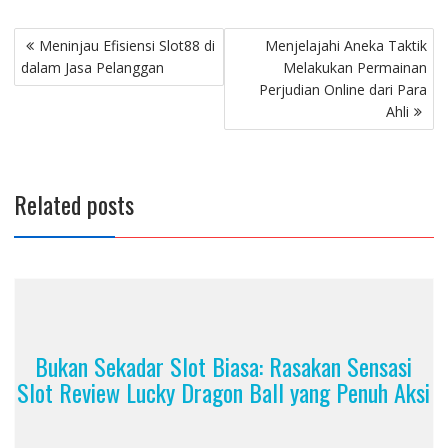
Post
Meninjau Efisiensi Slot88 di
Menjelajahi Aneka Taktik
navigation
dalam Jasa Pelanggan
Melakukan Permainan
Perjudian Online dari Para
Ahli
Related posts
Bukan Sekadar Slot Biasa: Rasakan Sensasi
Slot Review Lucky Dragon Ball yang Penuh Aksi