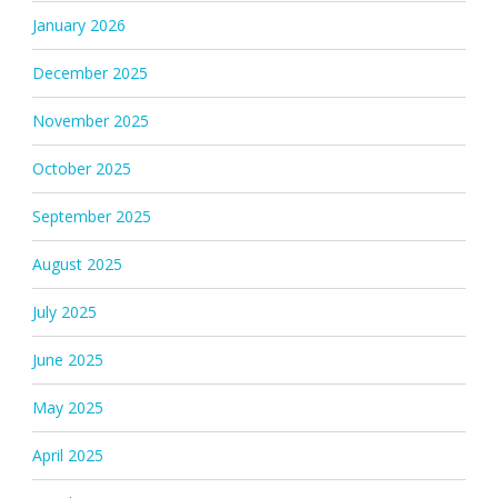
January 2026
December 2025
November 2025
October 2025
September 2025
August 2025
July 2025
June 2025
May 2025
April 2025