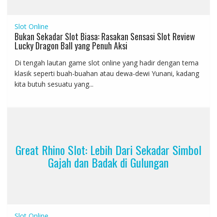
Slot Online
Bukan Sekadar Slot Biasa: Rasakan Sensasi Slot Review
Lucky Dragon Ball yang Penuh Aksi
Di tengah lautan game slot online yang hadir dengan tema
klasik seperti buah-buahan atau dewa-dewi Yunani, kadang
kita butuh sesuatu yang...
Great Rhino Slot: Lebih Dari Sekadar Simbol
Gajah dan Badak di Gulungan
Slot Online