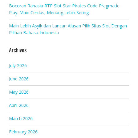
Bocoran Rahasia RTP Slot Star Pirates Code Pragmatic
Play: Main Cerdas, Menang Lebih Sering!
Main Lebih Asyik dan Lancar: Alasan Pilih Situs Slot Dengan
Pilihan Bahasa Indonesia
Archives
July 2026
June 2026
May 2026
April 2026
March 2026
February 2026