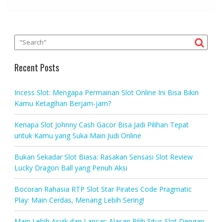
Recent Posts
Incess Slot: Mengapa Permainan Slot Online Ini Bisa Bikin
Kamu Ketagihan Berjam-jam?
Kenapa Slot Johnny Cash Gacor Bisa Jadi Pilihan Tepat
untuk Kamu yang Suka Main Judi Online
Bukan Sekadar Slot Biasa: Rasakan Sensasi Slot Review
Lucky Dragon Ball yang Penuh Aksi
Bocoran Rahasia RTP Slot Star Pirates Code Pragmatic
Play: Main Cerdas, Menang Lebih Sering!
Main Lebih Asyik dan Lancar: Alasan Pilih Situs Slot Dengan