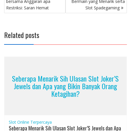
navigation
bersama Anggaran apa
Bermain yang Menarik serta
Restriksi: Saran Hemat
Slot Spadegaming
Related posts
Seberapa Menarik Sih Ulasan Slot Joker’S
Jewels dan Apa yang Bikin Banyak Orang
Ketagihan?
Slot Online Terpercaya
Seberapa Menarik Sih Ulasan Slot Joker’S Jewels dan Apa