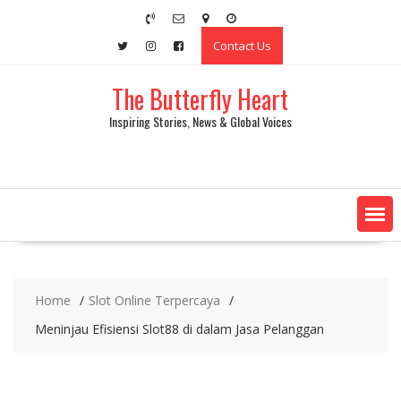
Skip
to
Contact Us
content
The Butterfly Heart
Inspiring Stories, News & Global Voices
Home
Slot Online Terpercaya
Meninjau Efisiensi Slot88 di dalam Jasa Pelanggan