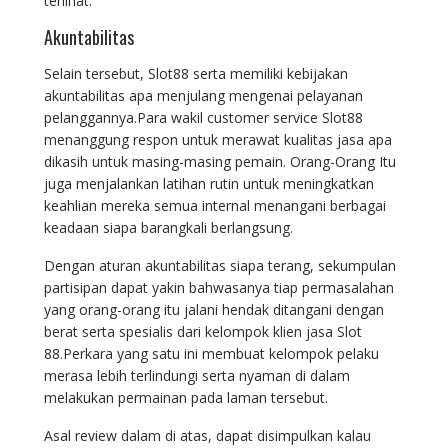
terlihat.
Akuntabilitas
Selain tersebut, Slot88 serta memiliki kebijakan
akuntabilitas apa menjulang mengenai pelayanan
pelanggannya.Para wakil customer service Slot88
menanggung respon untuk merawat kualitas jasa apa
dikasih untuk masing-masing pemain. Orang-Orang Itu
juga menjalankan latihan rutin untuk meningkatkan
keahlian mereka semua internal menangani berbagai
keadaan siapa barangkali berlangsung.
Dengan aturan akuntabilitas siapa terang, sekumpulan
partisipan dapat yakin bahwasanya tiap permasalahan
yang orang-orang itu jalani hendak ditangani dengan
berat serta spesialis dari kelompok klien jasa Slot
88.Perkara yang satu ini membuat kelompok pelaku
merasa lebih terlindungi serta nyaman di dalam
melakukan permainan pada laman tersebut.
Asal review dalam di atas, dapat disimpulkan kalau