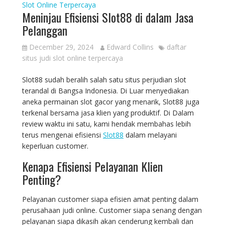
Slot Online Terpercaya
Meninjau Efisiensi Slot88 di dalam Jasa
Pelanggan
December 29, 2024
Edward Collins
daftar
situs judi slot online terpercaya
Slot88 sudah beralih salah satu situs perjudian slot
terandal di Bangsa Indonesia. Di Luar menyediakan
aneka permainan slot gacor yang menarik, Slot88 juga
terkenal bersama jasa klien yang produktif. Di Dalam
review waktu ini satu, kami hendak membahas lebih
terus mengenai efisiensi
Slot88
dalam melayani
keperluan customer.
Kenapa Efisiensi Pelayanan Klien
Penting?
Pelayanan customer siapa efisien amat penting dalam
perusahaan judi online. Customer siapa senang dengan
pelayanan siapa dikasih akan cenderung kembali dan