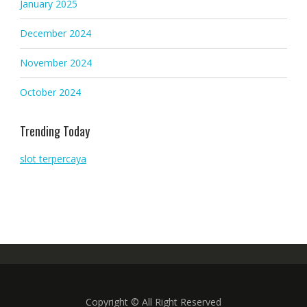
January 2025
December 2024
November 2024
October 2024
Trending Today
slot terpercaya
Copyright © All Right Reserved